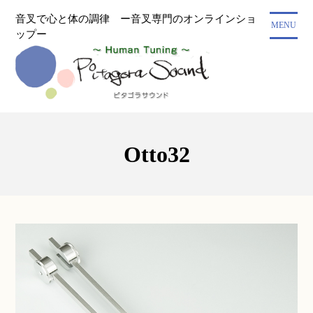
コ
音叉で心と体の調律 ー音叉専門のオンラインショ
ン
MENU
ップー
テ
ン
ツ
に
ス
キ
ッ
Otto32
プ