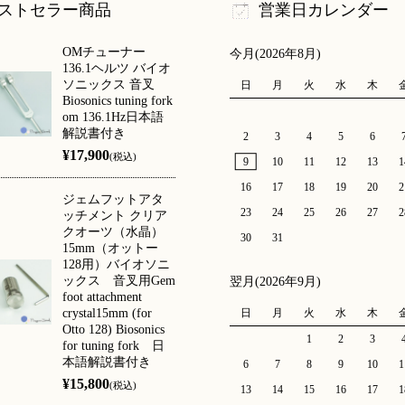
ストセラー商品
営業日カレンダー
OMチューナー
今月(2026年8月)
136.1ヘルツ バイオ
ソニックス 音叉
日
月
火
水
木
Biosonics tuning fork
om 136.1Hz日本語
解説書付き
2
3
4
5
6
¥17,900
(税込)
9
10
11
12
13
1
16
17
18
19
20
2
ジェムフットアタ
23
24
25
26
27
2
ッチメント クリア
クオーツ（水晶）
30
31
15mm（オットー
128用）バイオソニ
ックス 音叉用Gem
翌月(2026年9月)
foot attachment
crystal15mm (for
日
月
火
水
木
Otto 128) Biosonics
1
2
3
for tuning fork 日
本語解説書付き
6
7
8
9
10
1
¥15,800
(税込)
13
14
15
16
17
1