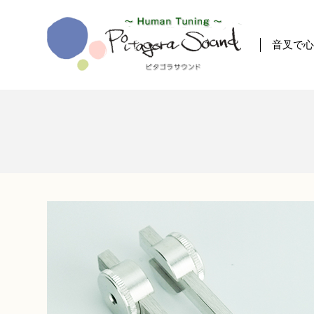
コ
ン
テ
音叉で
ン
ツ
に
ス
キ
ッ
プ