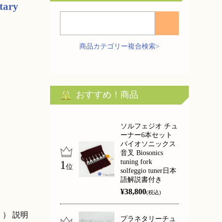
ary
商品カテゴリー複合検索>
おすすめ！商品
ソルフェジオ チュ
ーナー6本セット
バイオソニックス
音叉 Biosonics
tuning fork
位
solfeggio tuner日本
語解説書付き
¥38,800
(税込)
。） 説明
プラネタリーチュ