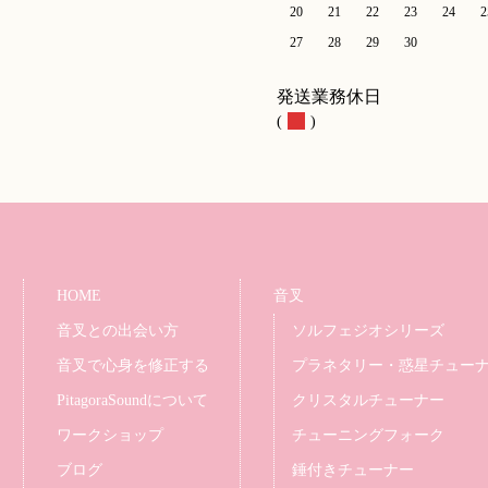
20
21
22
23
24
2
27
28
29
30
発送業務休日
(
)
HOME
音叉
音叉との出会い方
ソルフェジオシリーズ
音叉で心身を修正する
プラネタリー・惑星チュー
PitagoraSoundについて
クリスタルチューナー
ワークショップ
チューニングフォーク
ブログ
錘付きチューナー