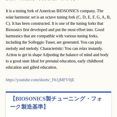
It is a tuning fork of American BIOSONICS company. The
solar harmonic set is an octave tuning fork (C, D, E, F, G, A, B,
C). It has been constructed. It is one of the tuning forks that
Biosonics first developed and put the most effort into. Good
harmonics that are compatible with various tuning forks,
including the Solfeggio Tuner, are generated. You can play
melody and melody. Characteristic: You can relax instantly.
Action to get in shape Adjusting the balance of mind and body
to a good state Ideal for prenatal education, early childhood
education and gifted education.
https://youtube.com/shorts/_Fh1jMFV0jE
【BIOSONICS製チューニング・フォ
ーク製造基準】