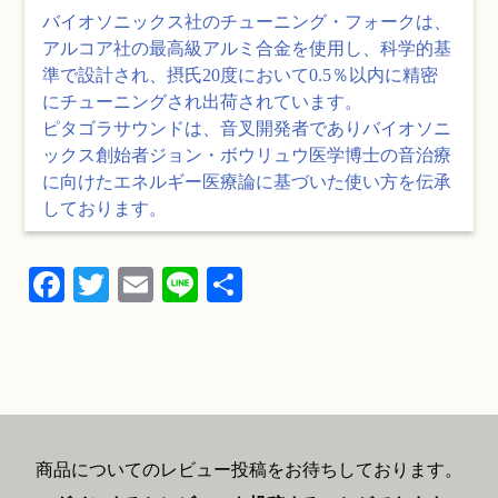
バイオソニックス社のチューニング・フォークは、
アルコア社の最高級アルミ合金を使用し、科学的基
準で設計され、摂氏20度において0.5％以内に精密
にチューニングされ出荷されています。
ピタゴラサウンドは、音叉開発者でありバイオソニ
ックス創始者ジョン・ボウリュウ医学博士の音治療
に向けたエネルギー医療論に基づいた使い方を伝承
しております。
Fa
T
E
Li
共
ce
wi
m
ne
有
bo
tte
ail
ok
r
商品についてのレビュー投稿をお待ちしております。