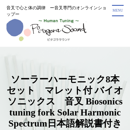
コ
音叉で心と体の調律 ー音叉専門のオンラインショ
ン
MENU
ップー
テ
ン
ツ
に
ス
キ
ッ
プ
ソーラーハーモニック8本
セット マレット付 バイオ
ソニックス 音叉 Biosonics
tuning fork Solar Harmonic
Spectrum日本語解説書付き