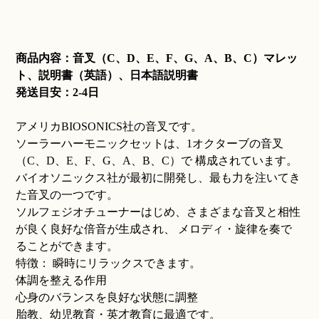
商品内容：音叉（C、D、E、F、G、A、B、C）マレッ
ト、説明書（英語）、日本語説明書
発送目安：2-4日
アメリカBIOSONICS社の音叉です。
ソーラーハーモニックセットは、1オクターブの音叉
（C、D、E、F、G、A、B、C）で 構成されています。
バイオソニックス社が最初に開発し、最も力を注いてき
た音叉の一つです。
ソルフェジオチューナーはじめ、さまざまな音叉と相性
が良く良好な倍音が生成され、 メロディ・旋律を奏で
ることができます。
特徴： 瞬時にリラックスできます。
体調を整える作用
心身のバランスを良好な状態に調整
胎教、幼児教育・英才教育に最適です。